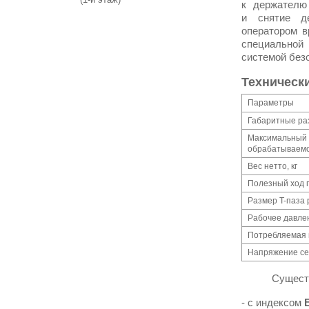
к держателю
и снятие д
оператором в
специальной
системой без
Техническ
Параметры
Габаритные раз
Максимальный
обрабатываемо
Вес нетто, кг
Полезный ход 
Размер T-паза 
Рабочее давле
Потребляемая 
Напряжение се
Существуе
- с индексом