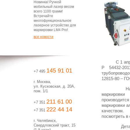
Новинка! Ручной
мобильный лазер весом
всего 1100 грамм!
Встречайте
многофункциональное
лазерное устройство для
маркировки LM4 Pro!
все новости
С 1 апреля 
Р 54432-20
145 91 01
+7 495
трубопровод
12815-80 – ГО
г. Москва,
ул. Кусковская, д. 20А,
Наши аппа
пом. 1/1
маркировки
производится
211 61 00
+7 351
маркировки 
222 44 14
+7 351
качеством. 
посмотреть в
г. Челябинск,
Свердловский тракт, 15
Деталь, на
(1-й этаж)