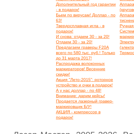
Дополнительный год гарантии
Аппара
- в подарок!
(круго
Бьем по вирусам! Доллар - по
Аппара
63!
тиснен
Твердосплавная игла - в
Ручная
подарок!
Систем
И снова: отдаем 30 - за 20!
маркир
Отдаем 30 - за 20!
Электр
Предлагаем граверы F20A
(элект
всего по 580 тыс. руб.! Только
Термос
до 31 марта 2017!
Распродажа волоконных
маркираторов! Весенние
скидки!
Акция "Лето-2015": роторное
устройство и очки в подарок!
А у нас доллар - по 48!
Внимание: дарим кейсы!
Продается лазерный гравер-
маркировщик Б/У!
АКЦИЯ - компрессор в
подарок!