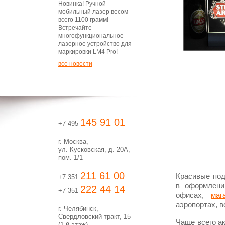
Новинка! Ручной
мобильный лазер весом
всего 1100 грамм!
Встречайте
многофункциональное
лазерное устройство для
маркировки LM4 Pro!
все новости
145 91 01
+7 495
г. Москва,
ул. Кусковская, д. 20А,
пом. 1/1
211 61 00
Красивые под
+7 351
в оформлени
222 44 14
+7 351
офисах,
маг
аэропортах, во
г. Челябинск,
Свердловский тракт, 15
Чаще всего а
(1-й этаж)