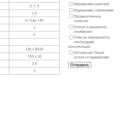
Маркировка накаткой
5, 7, 9
Маркировка табличками
1,0
Промышленные
от 0 до +40
этикетки
Ручное и машинное
2
клеймение
5
Пока не определился,
необходима
консультация
130 х Ø105
Интересуют Ваши
150 х 18
услуги по маркировке
1,9
Отправить
2