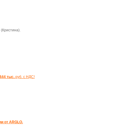
 (Кристина).
444 тыс.
руб. с НДС!
ии от ARGLO.