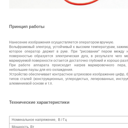
Принцип работы
Нанесение изображения осуществляется оператором вручную.
Вольфрамовый электрод, устойчивый к высоким температурам, зажима
которое оператор держит в руке.
При "рисовании" пером между 
поверхностью образуется электрическая дуга, в результате чего м
маркируемой поверхности остается достаточно глубокий и хорошо раз
При работе аппарата происходит нагрев маркировочного пера,
небольшие паузы для его охлаждения.
Устройство обеспечивает контрастное штриховое изображение цифр, бу
типов сталей (конструкционных, углеродистых, легированных, инстр
алюминиевой основе и т.п.
Технические характеристики
Номинальное напряжение, В / Гц
Мощность, Вт