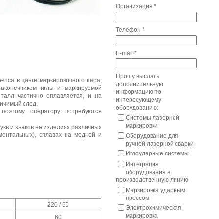
Организация
*
Телефон
*
E-mail
*
Прошу выслать
ется в цанге маркировочного пера,
дополнительную
наконечником иглы и маркируемой
информацию по
еталл частично оплавляется, и на
интересующему
личимый след.
оборудованию:
 поэтому оператору потребуются
Системы лазерной
маркировки
кв и знаков на изделиях различных
ументальных), сплавах на медной и
Оборудование для
ручной лазерной сварки
Иглоударные системы
Интеграция
оборудования в
производственную линию
Маркировка ударным
прессом
220 / 50
Электрохимическая
маркировка
60