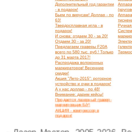
Дополнительный год гарантии
Аппара
- в подарок!
(круго
Бьем по вирусам! Доллар - по
Аппара
63!
тиснен
Твердосплавная игла - в
Ручная
подарок!
Систем
И снова: отдаем 30 - за 20!
маркир
Отдаем 30 - за 20!
Электр
Предлагаем граверы F20A
(элект
всего по 580 тыс. руб.! Только
Термос
до 31 марта 2017!
Распродажа волоконных
маркираторов! Весенние
скидки!
Акция "Лето-2015": роторное
устройство и очки в подарок!
А у нас доллар - по 48!
Внимание: дарим кейсы!
Продается лазерный гравер-
маркировщик Б/У!
АКЦИЯ - компрессор в
подарок!