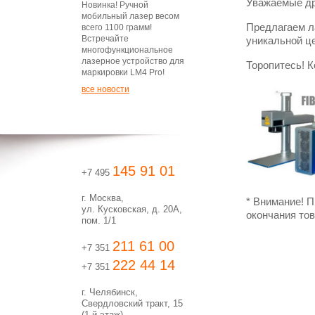
Уважаемые др
Новинка! Ручной
мобильный лазер весом
Предлагаем 
всего 1100 грамм!
Встречайте
уникальной це
многофункциональное
лазерное устройство для
Торопитесь! К
маркировки LM4 Pro!
все новости
145 91 01
+7 495
г. Москва,
* Внимание! П
ул. Кусковская, д. 20А,
окончания то
пом. 1/1
211 61 00
+7 351
222 44 14
+7 351
г. Челябинск,
Свердловский тракт, 15
(1-й этаж)