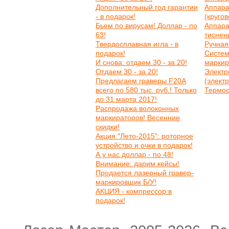
Дополнительный год гарантии
Аппара
- в подарок!
(круго
Бьем по вирусам! Доллар - по
Аппара
63!
тиснен
Твердосплавная игла - в
Ручная
подарок!
Систем
И снова: отдаем 30 - за 20!
маркир
Отдаем 30 - за 20!
Электр
Предлагаем граверы F20A
(элект
всего по 580 тыс. руб.! Только
Термос
до 31 марта 2017!
Распродажа волоконных
маркираторов! Весенние
скидки!
Акция "Лето-2015": роторное
устройство и очки в подарок!
А у нас доллар - по 48!
Внимание: дарим кейсы!
Продается лазерный гравер-
маркировщик Б/У!
АКЦИЯ - компрессор в
подарок!