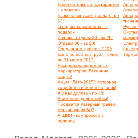
Дополнительный год гарантии
Аппара
- в подарок!
(круго
Бьем по вирусам! Доллар - по
Аппара
63!
тиснен
Твердосплавная игла - в
Ручная
подарок!
Систем
И снова: отдаем 30 - за 20!
маркир
Отдаем 30 - за 20!
Электр
Предлагаем граверы F20A
(элект
всего по 580 тыс. руб.! Только
Термос
до 31 марта 2017!
Распродажа волоконных
маркираторов! Весенние
скидки!
Акция "Лето-2015": роторное
устройство и очки в подарок!
А у нас доллар - по 48!
Внимание: дарим кейсы!
Продается лазерный гравер-
маркировщик Б/У!
АКЦИЯ - компрессор в
подарок!