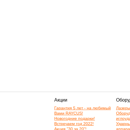
Акции
Обору
Гарантия 5 лет - на любимый
Лазер
Вами RAYCUS!
Оборуд
Новогодние подарки!
иглоуд
Встречаем год 2022!
Ударн
Акция "30 за 20"!
аппара