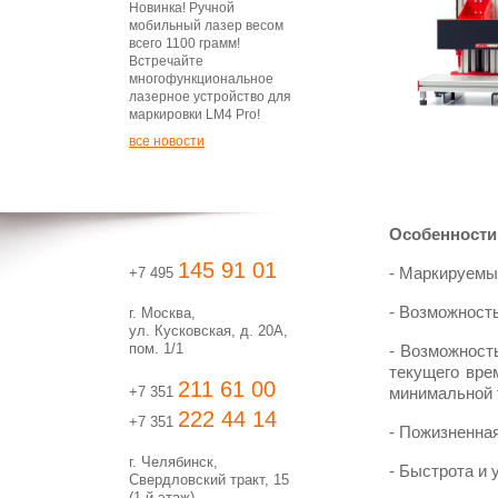
Новинка! Ручной
мобильный лазер весом
всего 1100 грамм!
Встречайте
многофункциональное
лазерное устройство для
маркировки LM4 Pro!
все новости
Особенности
145 91 01
+7 495
- Маркируемы
- Возможность
г. Москва,
ул. Кусковская, д. 20А,
пом. 1/1
- Возможность
текущего вре
211 61 00
+7 351
минимальной т
222 44 14
+7 351
- Пожизненна
г. Челябинск,
- Быстрота и 
Свердловский тракт, 15
(1-й этаж)