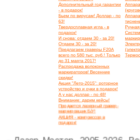
Дополнительный год гарантии
Аппара
- в подарок!
(круго
Бьем по вирусам! Доллар - по
Аппара
63!
тиснен
Твердосплавная игла - в
Ручная
подарок!
Систем
И снова: отдаем 30 - за 20!
маркир
Отдаем 30 - за 20!
Электр
Предлагаем граверы F20A
(элект
всего по 580 тыс. руб.! Только
Термос
до 31 марта 2017!
Распродажа волоконных
маркираторов! Весенние
скидки!
Акция "Лето-2015": роторное
устройство и очки в подарок!
А у нас доллар - по 48!
Внимание: дарим кейсы!
Продается лазерный гравер-
маркировщик Б/У!
АКЦИЯ - компрессор в
подарок!