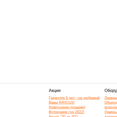
Акции
Обору
Гарантия 5 лет - на любимый
Лазер
Вами RAYCUS!
Оборуд
Новогодние подарки!
иглоуд
Встречаем год 2022!
Ударн
Акция "30 за 20"!
аппара