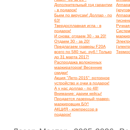
Дополнительный год гарантии
Аппара
- в подарок!
(круго
Бьем по вирусам! Доллар - по
Аппара
63!
тиснен
Твердосплавная игла - в
Ручная
подарок!
Систем
И снова: отдаем 30 - за 20!
маркир
Отдаем 30 - за 20!
Электр
Предлагаем граверы F20A
(элект
всего по 580 тыс. руб.! Только
Термос
до 31 марта 2017!
Распродажа волоконных
маркираторов! Весенние
скидки!
Акция "Лето-2015": роторное
устройство и очки в подарок!
А у нас доллар - по 48!
Внимание: дарим кейсы!
Продается лазерный гравер-
маркировщик Б/У!
АКЦИЯ - компрессор в
подарок!