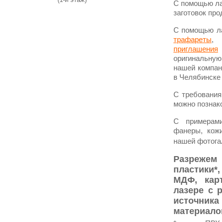
С помощью ла
заготовок про
С помощью ла
трафареты
, 
приглашения
оригинальну
нашей компан
в Челябинске
C требования
можно познак
С примерами
фанеры, кожи
нашей фотога
Разрежем
пластики*
МДФ, карт
лазере с 
источник
материало