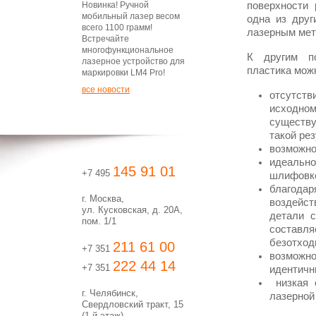
Новинка! Ручной
поверхности 
мобильный лазер весом
одна из друг
всего 1100 грамм!
лазерным мет
Встречайте
многофункциональное
К другим по
лазерное устройство для
пластика мож
маркировки LM4 Pro!
все новости
отсутст
исходном
существ
такой рез
возможно
идеальн
145 91 01
+7 495
шлифовке
благода
г. Москва,
воздейс
ул. Кусковская, д. 20А,
детали 
пом. 1/1
составля
безотход
211 61 00
+7 351
возможно
222 44 14
+7 351
идентичн
низкая с
г. Челябинск,
лазерной
Свердловский тракт, 15
(1-й этаж)