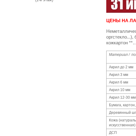
ЦЕНЫ НА Л
Неметаллическ
оргстекло...),
кожкартон **
Материал / по
Акрил до 2 мм
Акрил 3 мм
Акрил 6 мм
Акрил 10 мм
Акрил 12-30 мм
Бумага, картон,
Деревянный ш
Кожа (натураль
искусственная)
ДСП