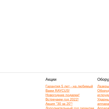
Акции
Обору
Гарантия 5 лет - на любимый
Лазер
Вами RAYCUS!
Оборуд
Новогодние подарки!
иглоуд
Встречаем год 2022!
Ударн
Акция "30 за 20"!
аппара
Дополнительный год гарантии
Аппара