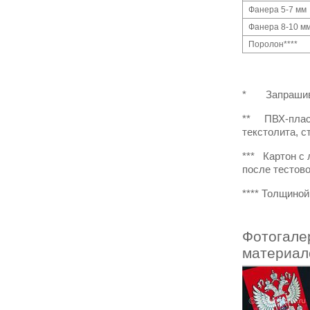
Фанера 5-7 мм
Фанера 8-10 м
Поролон****
* Запрашивай
** ПВХ-пласт
текстолита, с
*** Картон с
после тестово
**** Толщиной
Фотогале
материал