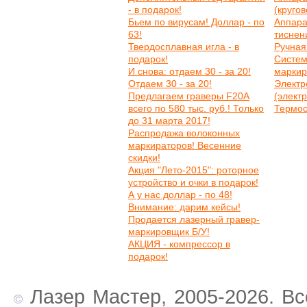
- в подарок!
(круго
Бьем по вирусам! Доллар - по
Аппара
63!
тиснен
Твердосплавная игла - в
Ручная
подарок!
Систем
И снова: отдаем 30 - за 20!
маркир
Отдаем 30 - за 20!
Электр
Предлагаем граверы F20A
(элект
всего по 580 тыс. руб.! Только
Термос
до 31 марта 2017!
Распродажа волоконных
маркираторов! Весенние
скидки!
Акция "Лето-2015": роторное
устройство и очки в подарок!
А у нас доллар - по 48!
Внимание: дарим кейсы!
Продается лазерный гравер-
маркировщик Б/У!
АКЦИЯ - компрессор в
подарок!
Лазер Мастер, 2005-2026. Вс