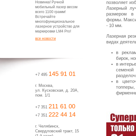
Новинка! Ручной
позволяет изб
мобильный лазер весом
Лазерный лу
всего 1100 грамм!
размером в 
Встречайте
формы. Макси
многофункциональное
- 10 мм.
лазерное устройство для
маркировки LM4 Pro!
Лазерная рез
все новости
видах деятел
в реклам
бирок, н
в интерь
семеной
145 91 01
+7 495
разделоч
в цвето
г. Москва,
топперы
ул. Кусковская, д. 20А,
фирменны
пом. 1/1
211 61 00
+7 351
222 44 14
+7 351
г. Челябинск,
Свердловский тракт, 15
(1-й этаж)