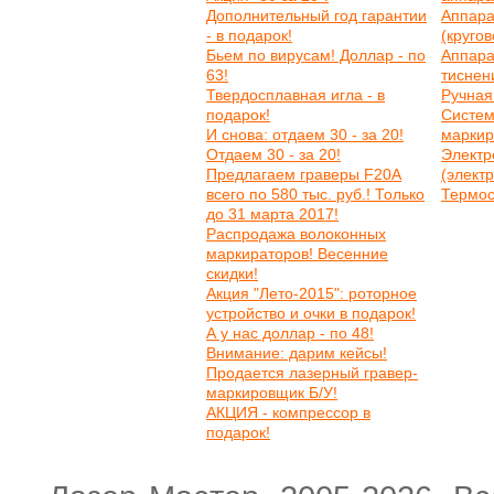
Дополнительный год гарантии
Аппара
- в подарок!
(круго
Бьем по вирусам! Доллар - по
Аппара
63!
тиснен
Твердосплавная игла - в
Ручная
подарок!
Систем
И снова: отдаем 30 - за 20!
маркир
Отдаем 30 - за 20!
Электр
Предлагаем граверы F20A
(элект
всего по 580 тыс. руб.! Только
Термос
до 31 марта 2017!
Распродажа волоконных
маркираторов! Весенние
скидки!
Акция "Лето-2015": роторное
устройство и очки в подарок!
А у нас доллар - по 48!
Внимание: дарим кейсы!
Продается лазерный гравер-
маркировщик Б/У!
АКЦИЯ - компрессор в
подарок!