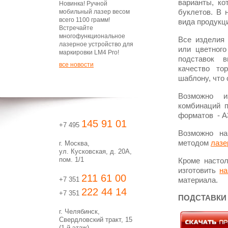
варианты, ко
Новинка! Ручной
мобильный лазер весом
буклетов. В 
всего 1100 грамм!
вида продукц
Встречайте
многофункциональное
Все изделия 
лазерное устройство для
или цветного
маркировки LM4 Pro!
подставок в
все новости
качество то
шаблону, что
Возможно и
комбинаций п
форматов - А3,
145 91 01
+7 495
Возможно на
методом
лазе
г. Москва,
ул. Кусковская, д. 20А,
пом. 1/1
Кроме насто
изготовить
на
211 61 00
+7 351
материала.
222 44 14
+7 351
ПОДСТАВКИ
г. Челябинск,
Свердловский тракт, 15
(1-й этаж)