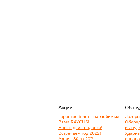
Акции
Обору
Гарантия 5 лет - на любимый
Лазер
Вами RAYCUS!
Оборуд
Новогодние подарки!
иглоуд
Встречаем год 2022!
Ударн
Акция "30 за 20"!
аппара