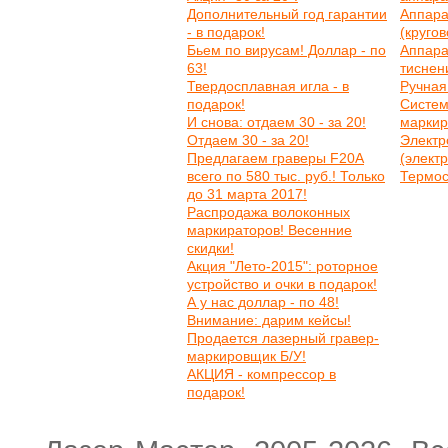
Дополнительный год гарантии
Аппара
- в подарок!
(круго
Бьем по вирусам! Доллар - по
Аппара
63!
тиснен
Твердосплавная игла - в
Ручная
подарок!
Систем
И снова: отдаем 30 - за 20!
маркир
Отдаем 30 - за 20!
Электр
Предлагаем граверы F20A
(элект
всего по 580 тыс. руб.! Только
Термос
до 31 марта 2017!
Распродажа волоконных
маркираторов! Весенние
скидки!
Акция "Лето-2015": роторное
устройство и очки в подарок!
А у нас доллар - по 48!
Внимание: дарим кейсы!
Продается лазерный гравер-
маркировщик Б/У!
АКЦИЯ - компрессор в
подарок!