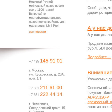
Новинка! Ручной
мобильный лазер весом
Сообщаем, что
всего 1100 грамм!
дарим роторно
Встречайте
многофункциональное
лазерное устройство для
маркировки LM4 Pro!
А у нас д
все новости
А у нас долла
Продаем лазе
руб./USD! Все
Подробнее....
145 91 01
+7 495
г. Москва,
Внимание
ул. Кусковская, д. 20А,
пом. 1/1
Уважаемые др
211 61 00
Спешим объяви
+7 351
покупке Вам
222 44 14
+7 351
ADP25120-P
прекрасный к
г. Челябинск,
логотип на кей
Свердловский тракт, 15
(1-й этаж)